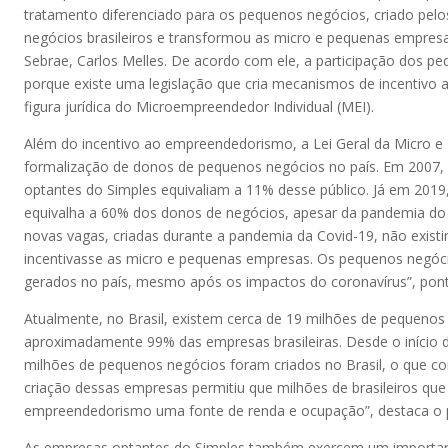
tratamento diferenciado para os pequenos negócios, criado pel
negócios brasileiros e transformou as micro e pequenas empresa
Sebrae, Carlos Melles. De acordo com ele, a participação dos pe
porque existe uma legislação que cria mecanismos de incentiv
figura jurídica do Microempreendedor Individual (MEI).
Além do incentivo ao empreendedorismo, a Lei Geral da Micro e
formalização de donos de pequenos negócios no país. Em 2007,
optantes do Simples equivaliam a 11% desse público. Já em 2019
equivalha a 60% dos donos de negócios, apesar da pandemia do c
novas vagas, criadas durante a pandemia da Covid-19, não exis
incentivasse as micro e pequenas empresas. Os pequenos negóc
gerados no país, mesmo após os impactos do coronavírus”, pont
Atualmente, no Brasil, existem cerca de 19 milhões de pequenos
aproximadamente 99% das empresas brasileiras. Desde o início
milhões de pequenos negócios foram criados no Brasil, o que c
criação dessas empresas permitiu que milhões de brasileiros q
empreendedorismo uma fonte de renda e ocupação”, destaca o p
As empresas optantes do Simples também exercem um important