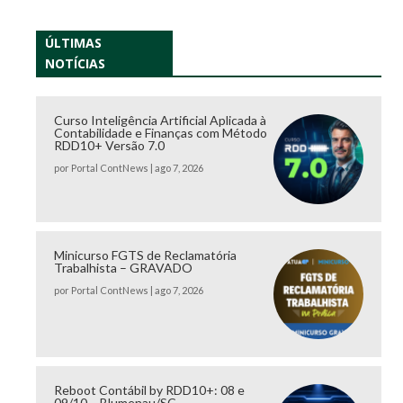
ÚLTIMAS
NOTÍCIAS
Curso Inteligência Artificial Aplicada à
Contabilidade e Finanças com Método
RDD10+ Versão 7.0
por
Portal ContNews
|
ago 7, 2026
Minicurso FGTS de Reclamatória
Trabalhista – GRAVADO
por
Portal ContNews
|
ago 7, 2026
Reboot Contábil by RDD10+: 08 e
09/10 – Blumenau/SC