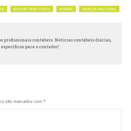
TE
REGIME TRIBUTÁRIO
SEBRAE
SIMPLES NACIONAL
 profissionais contábeis. Notícias contábeis diárias,
 específicos para o contador!
ios são marcados com
*