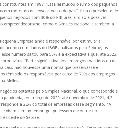
os constituintes em 1988. “Essa lei mudou o rumo dos pequenos
s em motor do desenvolvimento do país”, frisa o presidente do
quenos negócios com 30% do PIB brasileiro só é possível
o ao empreendedorismo, como o Simples Nacional e também a
 Pequena Empresa ainda é responsável por estimular a
 de acordo com dados do IBGE analisados pelo Sebrae, os
, esse número saltou para 50% e a expectativa é que, até 2023,
oronavírus. “Parte significativa dos empregos mantidos ou das
tiria caso não houvesse uma norma que preservasse e
ios têm sido os responsáveis por cerca de 70% dos empregos
ua Melles.
 negócios optantes pelo Simples Nacional, o que corresponde a
 da pandemia, em março de 2020, até novembro de 2021, 4,2
orresponde a 22% do total de empresas desse segmento. “A
ue se viram sem um emprego, pudessem encontrar no
residente do Sebrae.
e papel no aumento da arrecadação do país. Entre os anos de