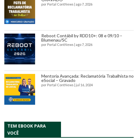
por
Portal ContNews
|
ago 7, 2026
Reboot Contábil by RDD10+: 08 e 09/10 –
Blumenau/SC
por
Portal ContNews
|
ago 7, 2026
Mentoria Avançada: Reclamatória Trabalhista no
eSocial – Gravado
por
Portal ContNews
|
jul 16, 2024
TEM EBOOK PARA
VOCÊ