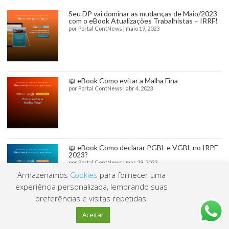
Seu DP vai dominar as mudanças de Maio/2023
com o eBook Atualizações Trabalhistas – IRRF!
por
Portal ContNews
|
maio 19, 2023
📖 eBook Como evitar a Malha Fina
por
Portal ContNews
|
abr 4, 2023
📖 eBook Como declarar PGBL e VGBL no IRPF
2023?
por
Portal ContNews
|
mar 28, 2023
Armazenamos
Cookies
para fornecer uma
experiência personalizada, lembrando suas
preferências e visitas repetidas.
📖 eBook Rendimentos Recebidos
Aceitar
Acumuladamente na DIRPF 2023