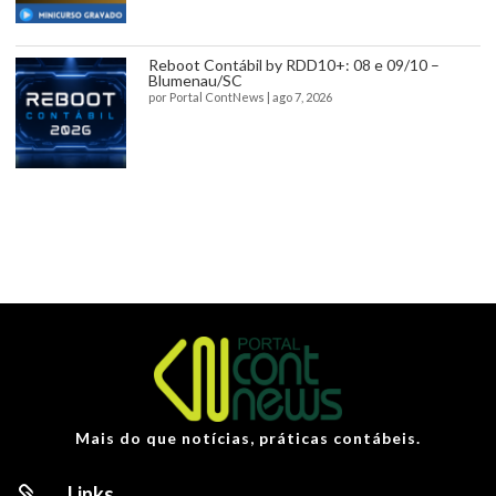
Reboot Contábil by RDD10+: 08 e 09/10 –
Blumenau/SC
por
Portal ContNews
|
ago 7, 2026
Mais do que notícias, práticas contábeis.
Links
