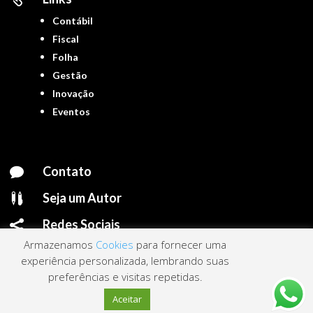
Contábil
Fiscal
Folha
Gestão
Inovação
Eventos
Contato

Seja um Autor

Redes Sociais

Armazenamos
Cookies
para fornecer uma
experiência personalizada, lembrando suas
preferências e visitas repetidas.
Portal ContNews © 2022 – Todos os direitos reservados | Mantido por
Link
Aceitar
Nacional