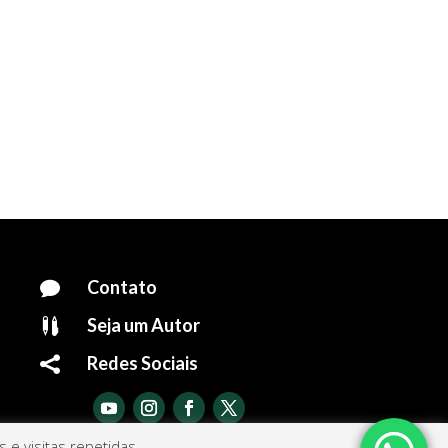
Contato

Seja um Autor

Redes Sociais

e visitas repetidas.