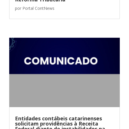
por
Portal ContNews
Entidades contábeis catarinenses
solicitam providências à Receita
Federal diante de instabilidades na