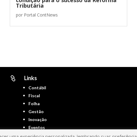
Tributária
por
Portal ContNews
Links

Contábil
Fiscal
Folha
Gestão
Inovação
Eventos
cer uma experiência personalizada, lembrando suas preferências 