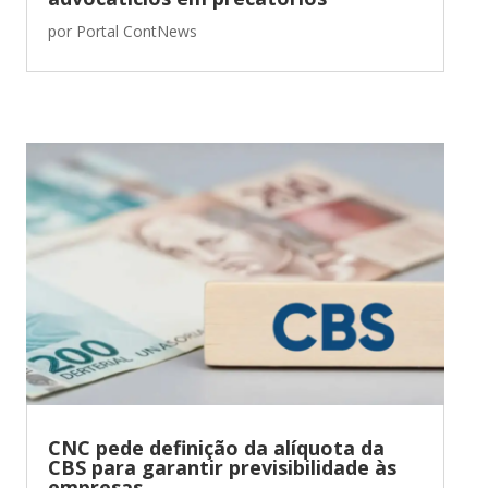
por
Portal ContNews
CNC pede definição da alíquota da
CBS para garantir previsibilidade às
empresas