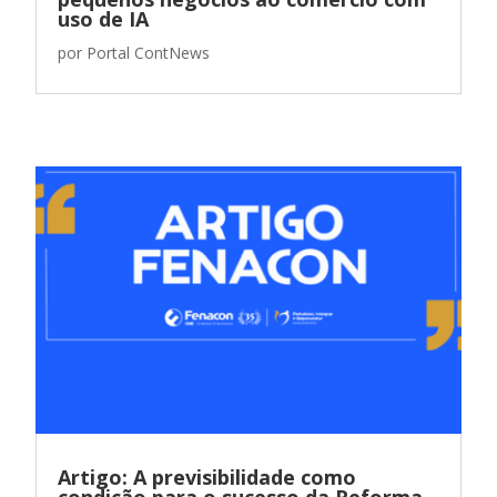
uso de IA
por
Portal ContNews
Artigo: A previsibilidade como
condição para o sucesso da Reforma