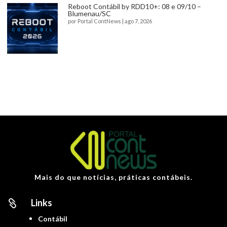
Reboot Contábil by RDD10+: 08 e 09/10 –
Blumenau/SC
por
Portal ContNews
|
ago 7, 2026
Mais do que notícias, práticas contábeis.
Links

Contábil