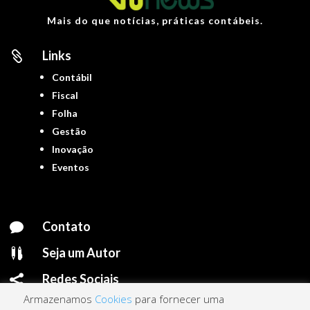
Mais do que notícias, práticas contábeis.
Links

Contábil
Fiscal
Folha
Gestão
Inovação
Eventos
Contato

Seja um Autor

Redes Sociais

Armazenamos
Cookies
para fornecer uma