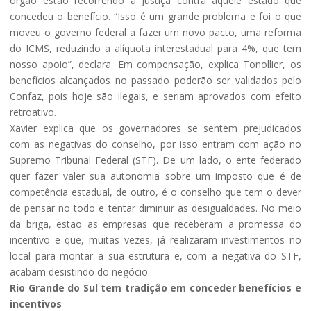
órgão estão recorrendo à Justiça contra aquele estado que
concedeu o benefício. “Isso é um grande problema e foi o que
moveu o governo federal a fazer um novo pacto, uma reforma
do ICMS, reduzindo a alíquota interestadual para 4%, que tem
nosso apoio”, declara. Em compensação, explica Tonollier, os
benefícios alcançados no passado poderão ser validados pelo
Confaz, pois hoje são ilegais, e seriam aprovados com efeito
retroativo.
Xavier explica que os governadores se sentem prejudicados
com as negativas do conselho, por isso entram com ação no
Supremo Tribunal Federal (STF). De um lado, o ente federado
quer fazer valer sua autonomia sobre um imposto que é de
competência estadual, de outro, é o conselho que tem o dever
de pensar no todo e tentar diminuir as desigualdades. No meio
da briga, estão as empresas que receberam a promessa do
incentivo e que, muitas vezes, já realizaram investimentos no
local para montar a sua estrutura e, com a negativa do STF,
acabam desistindo do negócio.
Rio Grande do Sul tem tradição em conceder benefícios e
incentivos