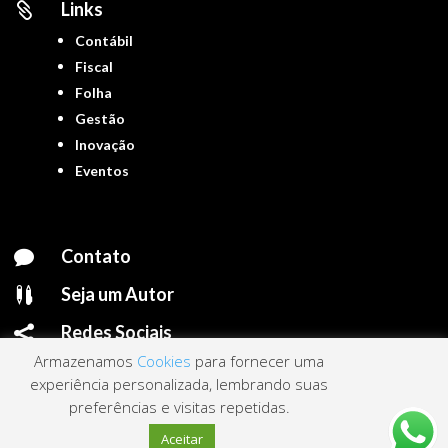
Links

Contábil
Fiscal
Folha
Gestão
Inovação
Eventos
Contato

Seja um Autor

Redes Sociais

Armazenamos
Cookies
para fornecer uma
experiência personalizada, lembrando suas
preferências e visitas repetidas.
Portal ContNews © 2022 – Todos os direitos reservados | Mantido por
Link
Aceitar
Nacional