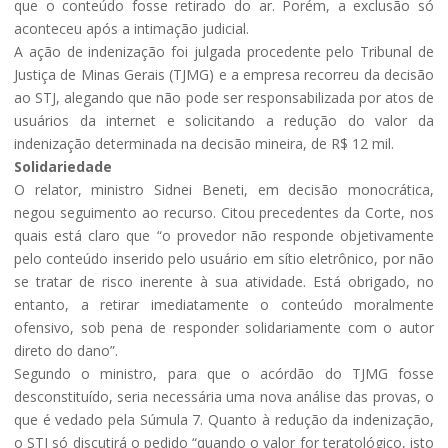
que o conteúdo fosse retirado do ar. Porém, a exclusão só
aconteceu após a intimação judicial.
A ação de indenização foi julgada procedente pelo Tribunal de
Justiça de Minas Gerais (TJMG) e a empresa recorreu da decisão
ao STJ, alegando que não pode ser responsabilizada por atos de
usuários da internet e solicitando a redução do valor da
indenização determinada na decisão mineira, de R$ 12 mil.
Solidariedade
O relator, ministro Sidnei Beneti, em decisão monocrática,
negou seguimento ao recurso. Citou precedentes da Corte, nos
quais está claro que “o provedor não responde objetivamente
pelo conteúdo inserido pelo usuário em sítio eletrônico, por não
se tratar de risco inerente à sua atividade. Está obrigado, no
entanto, a retirar imediatamente o conteúdo moralmente
ofensivo, sob pena de responder solidariamente com o autor
direto do dano”.
Segundo o ministro, para que o acórdão do TJMG fosse
desconstituído, seria necessária uma nova análise das provas, o
que é vedado pela Súmula 7. Quanto à redução da indenização,
o STJ só discutirá o pedido “quando o valor for teratológico, isto