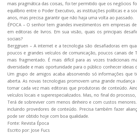
mais pragmática das coisas, foi ter permitido que os negócios f
equilíbrio entre o Poder Executivo, as instituições políticas e a soci
anos, mas precisa garantir que não haja uma volta ao passado.
ÉPOCA – O senhor tem grandes investimentos em empresas de míd
em editoras de livros. Em sua visão, quais os principais desa
sociais?
Berggruen – A internet e a tecnologia são desafiadoras em quas
poucos e grandes veículos de comunicação, poucos canais de TV
mais fragmentado. É mais difícil para as vozes tradicionais 
diversidade e mais oportunidade para o público conhecer ideias d
Um grupo de amigos acaba absorvendo só informações que t
aberta. As novas tecnologias promovem uma grande mudança na
tornar cada vez mais editoras que produtoras de conteúdo. Ain
veículos locais e superespecializados. Mas, no final do processo
Terá de sobreviver com menos dinheiro e com custos menores. 
incluindo provedores de conteúdo. Precisa também fazer alianç
pode ser obtido hoje com boa qualidade.
Fonte: Revista Época
Escrito por: Jose Fucs