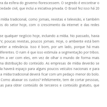
ora da esfera do governo florescessem. O segredo é encontrar o
edade civil, que inclui a iniciativa privada. O Brasil fez isso há 20
ia tradicional, como jornais, revistas e televisão, e também
fios do setor hoje, com o crescimento da internet e das redes
e qualquer negócio hoje, incluindo a mídia. No passado, havia
, poucas revistas, poucos jornais. Hoje, o ambiente está bem
manter a relevância. Isso é bom, por um lado, porque há mais
iferentes. O ruim é que isso estimula a segmentação por tribos.
êm a ver com eles, em vez de olhar o mundo de forma mais
 distribuição do conteúdo. As empresas de mídia deverão se
da haverá espaço para alguns poucos veículos nacionais e para
, a mídia tradicional deverá ficar com um pedaço menor do bolo.
Como abaixar os custos? Infelizmente, tem de cortar pessoas,
as para obter conteúdo de terceiros e conteúdo gratuito, que