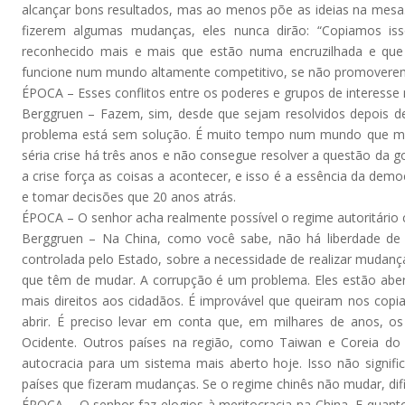
alcançar bons resultados, mas ao menos põe as ideias na mes
fizerem algumas mudanças, eles nunca dirão: “Copiamos iss
reconhecido mais e mais que estão numa encruzilhada e que s
funcione num mundo altamente competitivo, se não promoverem
ÉPOCA – Esses conflitos entre os poderes e grupos de interess
Berggruen – Fazem, sim, desde que sejam resolvidos depois d
problema está sem solução. É muito tempo num mundo que mu
séria crise há três anos e não consegue resolver a questão da 
a crise força as coisas a acontecer, e isso é a essência da dem
e tomar decisões que 20 anos atrás.
ÉPOCA – O senhor acha realmente possível o regime autoritário 
Berggruen – Na China, como você sabe, não há liberdade de 
controlada pelo Estado, sobre a necessidade de realizar mudan
que têm de mudar. A corrupção é um problema. Eles estão abert
mais direitos aos cidadãos. É improvável que queiram nos copia
abrir. É preciso levar em conta que, em milhares de anos, os
Ocidente. Outros países na região, como Taiwan e Coreia do
autocracia para um sistema mais aberto hoje. Isso não signi
países que fizeram mudanças. Se o regime chinês não mudar, dif
ÉPOCA – O senhor faz elogios à meritocracia na China. E quanto 