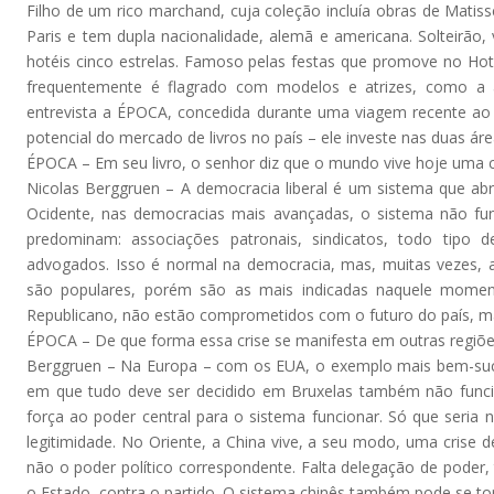
Filho de um rico marchand, cuja coleção incluía obras de Mati
Paris e tem dupla nacionalidade, alemã e americana. Solteirão,
hotéis cinco estrelas. Famoso pelas festas que promove no Ho
frequentemente é flagrado com modelos e atrizes, como a ale
entrevista a ÉPOCA, concedida durante uma viagem recente ao Br
potencial do mercado de livros no país – ele investe nas duas ár
ÉPOCA – Em seu livro, o senhor diz que o mundo vive hoje uma cr
Nicolas Berggruen – A democracia liberal é um sistema que ab
Ocidente, nas democracias mais avançadas, o sistema não fun
predominam: associações patronais, sindicatos, todo tipo d
advogados. Isso é normal na democracia, mas, muitas vezes, 
são populares, porém são as mais indicadas naquele momen
Republicano, não estão comprometidos com o futuro do país, 
ÉPOCA – De que forma essa crise se manifesta em outras regi
Berggruen – Na Europa – com os EUA, o exemplo mais bem-suced
em que tudo deve ser decidido em Bruxelas também não funci
força ao poder central para o sistema funcionar. Só que seria 
legitimidade. No Oriente, a China vive, a seu modo, uma crise
não o poder político correspondente. Falta delegação de poder, t
o Estado, contra o partido. O sistema chinês também pode se to