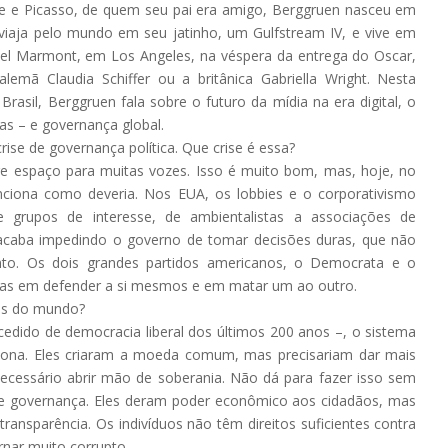
sse e Picasso, de quem seu pai era amigo, Berggruen nasceu em
 viaja pelo mundo em seu jatinho, um Gulfstream IV, e vive em
tel Marmont, em Los Angeles, na véspera da entrega do Oscar,
mã Claudia Schiffer ou a britânica Gabriella Wright. Nesta
asil, Berggruen fala sobre o futuro da mídia na era digital, o
eas – e governança global.
ise de governança política. Que crise é essa?
re espaço para muitas vozes. Isso é muito bom, mas, hoje, no
ciona como deveria. Nos EUA, os lobbies e o corporativismo
e grupos de interesse, de ambientalistas a associações de
acaba impedindo o governo de tomar decisões duras, que não
to. Os dois grandes partidos americanos, o Democrata e o
mas em defender a si mesmos e em matar um ao outro.
ões do mundo?
ido de democracia liberal dos últimos 200 anos –, o sistema
ona. Eles criaram a moeda comum, mas precisariam dar mais
necessário abrir mão de soberania. Não dá para fazer isso sem
 de governança. Eles deram poder econômico aos cidadãos, mas
ransparência. Os indivíduos não têm direitos suficientes contra
rnar muito corrupto.