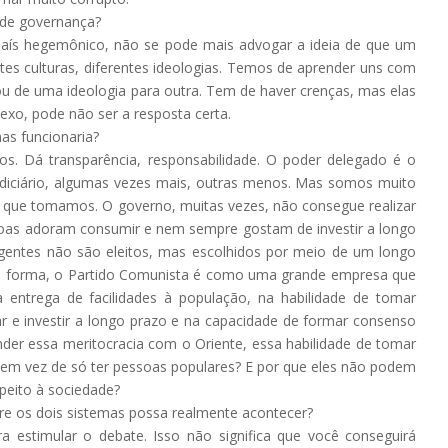
e de governança?
ís hegemônico, não se pode mais advogar a ideia de que um
tes culturas, diferentes ideologias. Temos de aprender uns com
u de uma ideologia para outra. Tem de haver crenças, mas elas
o, pode não ser a resposta certa.
as funcionaria?
s. Dá transparência, responsabilidade. O poder delegado é o
 Judiciário, algumas vezes mais, outras menos. Mas somos muito
o que tomamos. O governo, muitas vezes, não consegue realizar
soas adoram consumir e nem sempre gostam de investir a longo
igentes não são eleitos, mas escolhidos por meio de um longo
ta forma, o Partido Comunista é como uma grande empresa que
entrega de facilidades à população, na habilidade de tomar
r e investir a longo prazo e na capacidade de formar consenso
der essa meritocracia com o Oriente, essa habilidade de tomar
 em vez de só ter pessoas populares? E por que eles não podem
peito à sociedade?
re os dois sistemas possa realmente acontecer?
a estimular o debate. Isso não significa que você conseguirá