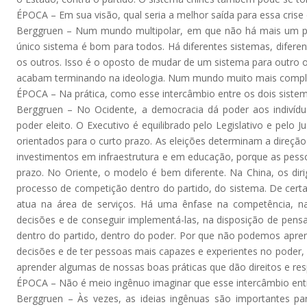
ÉPOCA – Em sua visão, qual seria a melhor saída para essa cris
Berggruen – Num mundo multipolar, em que não há mais um pa
único sistema é bom para todos. Há diferentes sistemas, diferen
os outros. Isso é o oposto de mudar de um sistema para outro o
acabam terminando na ideologia. Num mundo muito mais complex
ÉPOCA – Na prática, como esse intercâmbio entre os dois sistem
Berggruen – No Ocidente, a democracia dá poder aos indivíduo
poder eleito. O Executivo é equilibrado pelo Legislativo e pelo
orientados para o curto prazo. As eleições determinam a direçã
investimentos em infraestrutura e em educação, porque as pes
prazo. No Oriente, o modelo é bem diferente. Na China, os dir
processo de competição dentro do partido, do sistema. De cer
atua na área de serviços. Há uma ênfase na competência, na 
decisões e de conseguir implementá-las, na disposição de pensa
dentro do partido, dentro do poder. Por que não podemos apren
decisões e de ter pessoas mais capazes e experientes no poder,
aprender algumas de nossas boas práticas que dão direitos e res
ÉPOCA – Não é meio ingênuo imaginar que esse intercâmbio ent
Berggruen – Às vezes, as ideias ingênuas são importantes par