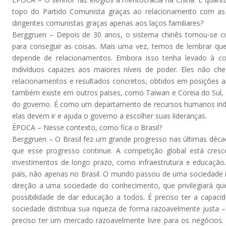
topo do Partido Comunista graças ao relacionamento com as a
dirigentes comunistas graças apenas aos laços familiares?
Berggruen – Depois de 30 anos, o sistema chinês tornou-se c
para conseguir as coisas. Mais uma vez, temos de lembrar que 
depende de relacionamentos. Embora isso tenha levado à co
indivíduos capazes aos maiores níveis de poder. Eles não c
relacionamentos e resultados concretos, obtidos em posições a
também existe em outros países, como Taiwan e Coreia do Sul, a
do governo. É como um departamento de recursos humanos inde
elas devem ir e ajuda o governo a escolher suas lideranças.
ÉPOCA – Nesse contexto, como fica o Brasil?
Berggruen – O Brasil fez um grande progresso nas últimas décad
que esse progresso continue. A competição global está cres
investimentos de longo prazo, como infraestrutura e educaçã
país, não apenas no Brasil. O mundo passou de uma sociedade 
direção a uma sociedade do conhecimento, que privilegiará qu
possibilidade de dar educação a todos. É preciso ter a capacida
sociedade distribua sua riqueza de forma razoavelmente justa – 
preciso ter um mercado razoavelmente livre para os negócios. 