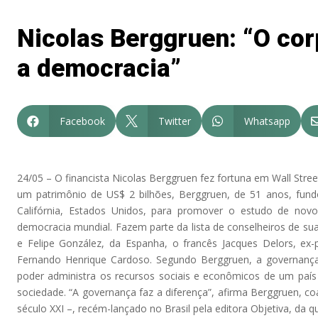
Nicolas Berggruen: “O cor
a democracia”
Facebook
Twitter
Whatsapp



24/05 – O financista Nicolas Berggruen fez fortuna em Wall Stree
um patrimônio de US$ 2 bilhões, Berggruen, de 51 anos, fun
Califórnia, Estados Unidos, para promover o estudo de novo
democracia mundial. Fazem parte da lista de conselheiros de sua
e Felipe González, da Espanha, o francês Jacques Delors, ex-p
Fernando Henrique Cardoso. Segundo Berggruen, a governanç
poder administra os recursos sociais e econômicos de um país 
sociedade. “A governança faz a diferença”, afirma Berggruen, co
século XXI –, recém-lançado no Brasil pela editora Objetiva, da q