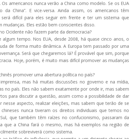
a. Os americanos nunca verão a China como modelo. Se os EUA
o da China”. E vice-versa. Ainda assim, os americanos têm
erá difícil para eles seguir em frente e ter um sistema que
 mudanças. Eles estão bem conscientes disso.
e no Ocidente não fazem parte da democracia?
e algum tempo. Nos EUA, desde 2008, há quase cinco anos, o
da de forma muito dinâmica. A Europa tem passado por uma
governança. Será que chegaremos lá? É provável que sim, porque
ocracia. Hoje, porém, é muito mais difícil promover as mudanças
chinês promover uma abertura política no país?
imprensa, mas há muitas discussões no governo e na mídia,
ças no país. Eles não sabem exatamente por onde ir, mas sabem
os para discutir a questão, assim como a possibilidade de dar
r nesse aspecto, realizar eleições, mas sabem que terão de se
 chineses nunca tiveram os direitos individuais que temos no
 Sul, que também têm raízes no confucionismo, passaram da
fica que a China fará o mesmo, mas há exemplos na região de
icilmente sobreviverá como sistema.
ao tráfico de influência, que permite a um dirigente chegar ao