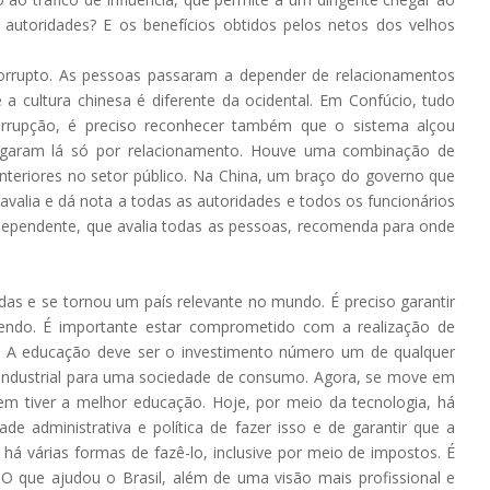
utoridades? E os benefícios obtidos pelos netos dos velhos
orrupto. As pessoas passaram a depender de relacionamentos
a cultura chinesa é diferente da ocidental. Em Confúcio, tudo
rrupção, é preciso reconhecer também que o sistema alçou
hegaram lá só por relacionamento. Houve uma combinação de
nteriores no setor público. Na China, um braço do governo que
valia e dá nota a todas as autoridades e todos os funcionários
pendente, que avalia todas as pessoas, recomenda para onde
as e se tornou um país relevante no mundo. É preciso garantir
cendo. É importante estar comprometido com a realização de
o. A educação deve ser o investimento número um de qualquer
industrial para uma sociedade de consumo. Agora, se move em
em tiver a melhor educação. Hoje, por meio da tecnologia, há
de administrativa e política de fazer isso e de garantir que a
há várias formas de fazê-lo, inclusive por meio de impostos. É
O que ajudou o Brasil, além de uma visão mais profissional e