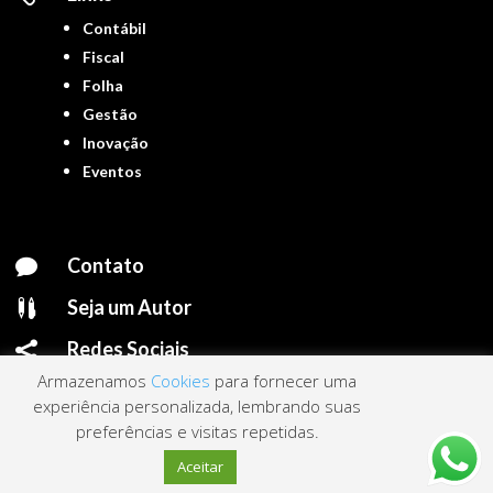
Contábil
Fiscal
Folha
Gestão
Inovação
Eventos
Contato

Seja um Autor

Redes Sociais

Armazenamos
Cookies
para fornecer uma
experiência personalizada, lembrando suas
preferências e visitas repetidas.
Portal ContNews © 2022 – Todos os direitos reservados | Mantido por
Link
Aceitar
Nacional