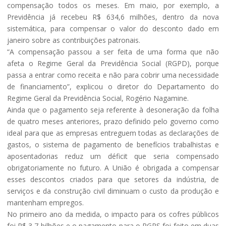
compensação todos os meses. Em maio, por exemplo, a
Previdência já recebeu R$ 634,6 milhões, dentro da nova
sistemática, para compensar o valor do desconto dado em
janeiro sobre as contribuições patronais.
“A compensação passou a ser feita de uma forma que não
afeta o Regime Geral da Previdência Social (RGPD), porque
passa a entrar como receita e não para cobrir uma necessidade
de financiamento”, explicou o diretor do Departamento do
Regime Geral da Previdência Social, Rogério Nagamine.
Ainda que o pagamento seja referente à desoneração da folha
de quatro meses anteriores, prazo definido pelo governo como
ideal para que as empresas entreguem todas as declarações de
gastos, o sistema de pagamento de benefícios trabalhistas e
aposentadorias reduz um déficit que seria compensado
obrigatoriamente no futuro. A União é obrigada a compensar
esses descontos criados para que setores da indústria, de
serviços e da construção civil diminuam o custo da produção e
mantenham empregos.
No primeiro ano da medida, o impacto para os cofres públicos
foi R$ 3,7 bilhões e o pagamento para o RGPS foi feito em duas